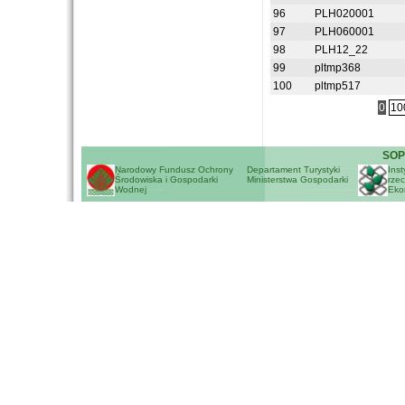
96
PLH020001
97
PLH060001
98
PLH12_22
99
pltmp368
100
pltmp517
0
10
SOP
Narodowy Fundusz Ochrony
Departament Turystyki
Inst
Środowiska i Gospodarki
Ministerstwa Gospodarki
rzec
Wodnej
Eko