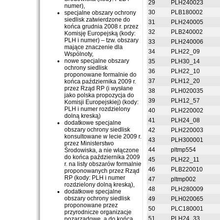
29
PLH240023
numer),
30
PLB180002
specjalne obszary ochrony
siedlisk zatwierdzone do
31
PLH240005
końca grudnia 2008 r. przez
32
PLB240002
Komisję Europejską (kody:
PLH i numer) – tzw. obszary
33
PLH240006
mające znaczenie dla
34
PLH22_09
Wspólnoty,
nowe specjalne obszary
35
PLH30_14
ochrony siedlisk
36
PLH22_10
proponowane formalnie do
37
PLH12_20
końca października 2009 r.
przez Rząd RP (i wysłane
38
PLH020035
jako polska propozycja do
39
PLH12_57
Komisji Europejskiej) (kody:
PLH i numer rozdzielony
40
PLH220002
dolną kreską)
41
PLH24_08
dodatkowe specjalne
obszary ochrony siedlisk
42
PLH220003
konsultowane w lecie 2009 r.
43
PLH300001
przez Ministerstwo
44
pltmp554
Środowiska, a nie włączone
do końca października 2009
45
PLH22_11
r. na listy obszarów formalnie
46
PLB220010
proponowanych przez Rząd
RP (kody: PLH i numer
47
pltmp002
rozdzielony dolną kreską),
48
PLH280009
dodatkowe specjalne
obszary ochrony siedlisk
49
PLH020065
proponowane przez
50
PLC180001
przyrodnicze organizacje
51
PLH24_33
pozarządowe, a do końca