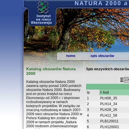
NATURA 2000
a
home
spis obszarów
Katalog obszarów Natura
Spis wszystkich obszaró
2000
0
10
Katalog obszarów Natura 2000
zawiera opisy ponad 1000 polskich
obszarów Natura 2000. Budowany
lp
kod
jest on przez Instytut na rzecz
Ekorozwoju od 2005 r. i stopniowo
1
PLH06_35
rozbudowywany w ramach
2
PLH14_34
kolejnych projektów. W związku ze
3
PLH28_26
znaczną rozbudową w latach 2007-
2009 sieci obszarów Natura 2000 w
4
PLH12_58
Polsce Katalog ten został w roku
5
PLB120011
2009 w ramach projektu „Natura
2000 motorem zrównoważonego
6
PLH120001