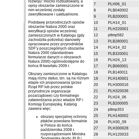
rozwoju” mocno rozbudowany, a
7
PLH06_01
opisy obszarów zamieszczone w
nim wcześniej zostały
8
PLB040002
zweryfikowane i uaktualnione.
9
PLB200001
Podstawę przyrodniczych opisów
10
PLH14_01
obszarów Natura 2000 oraz
11
PLH220001
weryfikacji opisów wcześniej
12
pltmp582
zamieszczonych w Katalogu (gdy
zachodziła potrzeba) stanowiły
13
PLB280001
opracowane przez przyrodników
14
PLH14_02
SDF’y poszczególnych obszarów
Natura 2000 (standardowe
15
PLB320001
formularze danych o obszarach
16
PLH24_13
Natura 2000) ogólnodostępne do
końca III kwartału 2009 r.
17
PLB060001
18
PLB140011
Obszary zamieszczone w Katalogu
mają różny status, tzn. są na różnym
19
PLH140001
etapie ich proponowania (przez
20
PLH300016
Rząd RP lub przez polskie
21
PLH320036
przyrodnicze organizacje
pozarządowe) czy formalnego
22
PLH24_06
zatwierdzania przez władze RP i
23
PLB200005
Komisję Europejską. Katalog
zawiera więc:
24
pltmp353
25
PLH140002
obszary specjalnej ochrony
ptaków powołane formalnie
26
PLH30_09
w Polsce do końca
27
PLH300028
października 2008 r.
rozporządzeniami Ministra
28
PLH120033
Środowiska (kody: PLB i