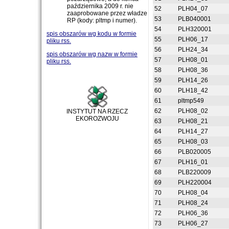
października 2009 r. nie
52
PLH04_07
zaaprobowane przez władze
53
PLB040001
RP (kody: pltmp i numer).
54
PLH320001
spis obszarów wg kodu w formie
55
PLH06_17
pliku rss.
56
PLH24_34
spis obszarów wg nazw w formie
57
PLH08_01
pliku rss.
58
PLH08_36
59
PLH14_26
60
PLH18_42
61
pltmp549
62
PLH08_02
INSTYTUT NA RZECZ
EKOROZWOJU
63
PLH08_21
64
PLH14_27
65
PLH08_03
66
PLB020005
67
PLH16_01
68
PLB220009
69
PLH220004
70
PLH08_04
71
PLH08_24
72
PLH06_36
73
PLH06_27